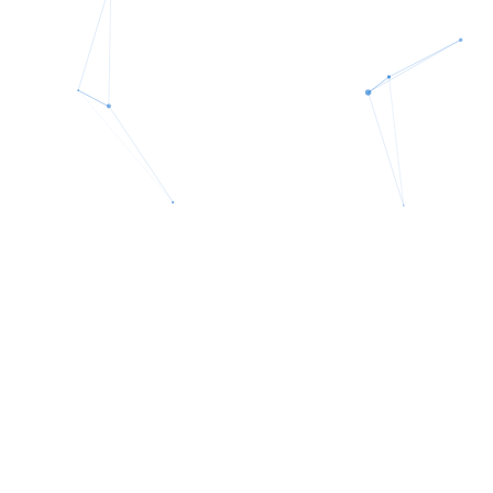
Illumenzaについて
「Illumenza」- イルミネートの魔法的な形、テクノロ
ジーを通じてビジネスの世界を明るく照らす